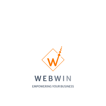
Sites Web en vedette
(
0
)
Choisissez votre catégorie
Actualité économique
(
0
)
Agence
(
0
)
Agence de nettoyage
(
0
)
Agence de voyage
(
0
)